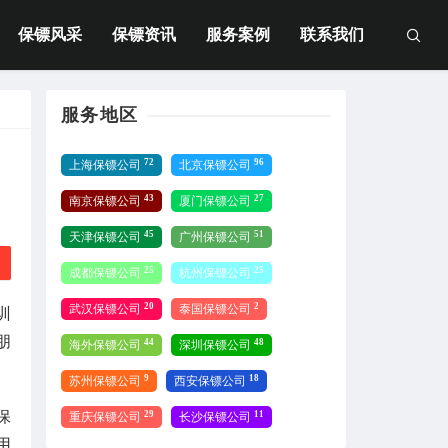
保镖风采
保镖资讯
服务案例
联系我们
服务地区
72
96
上海保镖公司
北京保镖公司
43
27
南京保镖公司
厦门保镖公司
45
51
天津保镖公司
广州保镖公司
25
25
成都保镖公司
杭州保镖公司
20
2
武汉保镖公司
泰国保镖公司
训
朋
44
48
海外保镖公司
深圳保镖公司
9
18
苏州保镖公司
西安保镖公司
保
29
11
重庆保镖公司
长沙保镖公司
用