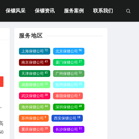
保镖风采
保镖资讯
服务案例
联系我们
服务地区
72
96
上海保镖公司
北京保镖公司
43
27
南京保镖公司
厦门保镖公司
45
51
天津保镖公司
广州保镖公司
25
25
成都保镖公司
杭州保镖公司
20
2
武汉保镖公司
泰国保镖公司
、
，
44
48
海外保镖公司
深圳保镖公司
9
18
苏州保镖公司
西安保镖公司
高
29
11
重庆保镖公司
长沙保镖公司
0