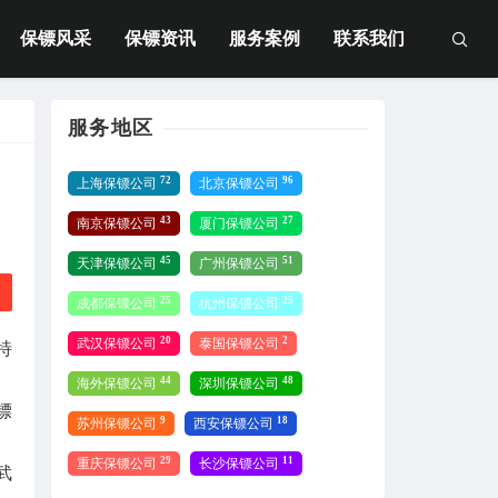
保镖风采
保镖资讯
服务案例
联系我们
服务地区
72
96
上海保镖公司
北京保镖公司
43
27
南京保镖公司
厦门保镖公司
45
51
天津保镖公司
广州保镖公司
25
25
成都保镖公司
杭州保镖公司
20
2
武汉保镖公司
泰国保镖公司
特
44
48
海外保镖公司
深圳保镖公司
镖
9
18
苏州保镖公司
西安保镖公司
29
11
重庆保镖公司
长沙保镖公司
武