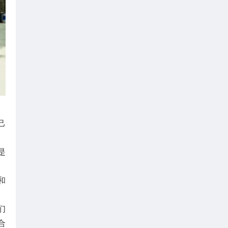
己
是
和
们
合