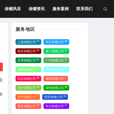
保镖风采
保镖资讯
服务案例
联系我们
服务地区
72
96
上海保镖公司
北京保镖公司
43
27
南京保镖公司
厦门保镖公司
45
51
天津保镖公司
广州保镖公司
25
25
成都保镖公司
杭州保镖公司
20
2
武汉保镖公司
泰国保镖公司
会
44
48
海外保镖公司
深圳保镖公司
女
9
18
苏州保镖公司
西安保镖公司
29
11
重庆保镖公司
长沙保镖公司