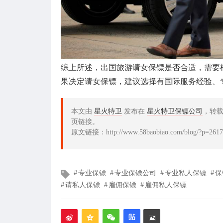
综上所述，出国旅游请女保镖是否合适，需要
果决定请女保镖，建议选择有国际服务经验、
本文由
星火特卫
发布在
星火特卫保镖公司
，转
页链接。
原文链接：http://www.58baobiao.com/blog/?p=2617
文
专业保镖
专业保镖公司
专业私人保镖
保
章
请私人保镖
雇佣保镖
雇佣私人保镖
标
签