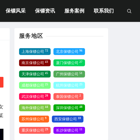
保镖风采
保镖资讯
服务案例
联系我们
服务地区
72
96
上海保镖公司
北京保镖公司
43
27
南京保镖公司
厦门保镖公司
45
51
天津保镖公司
广州保镖公司
25
25
成都保镖公司
杭州保镖公司
20
2
武汉保镖公司
泰国保镖公司
女
44
48
海外保镖公司
深圳保镖公司
某
9
18
苏州保镖公司
西安保镖公司
。
29
11
重庆保镖公司
长沙保镖公司