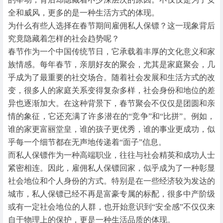
全和威风，更多的是一种生活方式的体现。
为什么有些人选择在春节期间雇佣私人保镖？这一现象背后
究竟隐藏着怎样的社会趋势呢？
春节作为一个中国传统节日，它承载着丰厚的文化意义和家
族情感。每年春节，亲朋好友的聚会，尤其是家庭聚会，几
乎成为了最重要的社交场合。随着社会发展和生活方式的改
变，很多人的家庭关系变得复杂多样，社会身份和地位的差
异也逐渐加大。在这种背景下，春节聚会不仅仅是团圆和亲
情的象征，它还充满了许多潜在的“竞争”和“比拼”。例如，
谁的家更富丽堂皇，谁的孩子更优秀，谁的事业更成功，似
乎每一个细节都在无声地传递着“面子”信息。
而私人保镖作为一种高端职业，往往与社会精英和成功人士
紧密相连。因此，雇佣私人保镖回家，似乎成为了一种彰显
社会地位和个人身份的方式。特别是在一些经济较为发达的
城市，私人保镖已经不再是富豪专属的标配，很多中产阶级
或有一定社会地位的人群，也开始意识到“安全感”不仅仅来
自于物理上的保护，更是一种生活品质的体现。