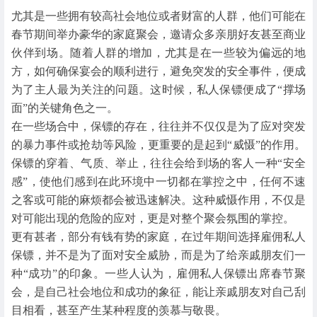
尤其是一些拥有较高社会地位或者财富的人群，他们可能在
春节期间举办豪华的家庭聚会，邀请众多亲朋好友甚至商业
伙伴到场。随着人群的增加，尤其是在一些较为偏远的地
方，如何确保宴会的顺利进行，避免突发的安全事件，便成
为了主人最为关注的问题。这时候，私人保镖便成了“撑场
面”的关键角色之一。
在一些场合中，保镖的存在，往往并不仅仅是为了应对突发
的暴力事件或抢劫等风险，更重要的是起到“威慑”的作用。
保镖的穿着、气质、举止，往往会给到场的客人一种“安全
感”，使他们感到在此环境中一切都在掌控之中，任何不速
之客或可能的麻烦都会被迅速解决。这种威慑作用，不仅是
对可能出现的危险的应对，更是对整个聚会氛围的掌控。
更有甚者，部分有钱有势的家庭，在过年期间选择雇佣私人
保镖，并不是为了面对安全威胁，而是为了给亲戚朋友们一
种“成功”的印象。一些人认为，雇佣私人保镖出席春节聚
会，是自己社会地位和成功的象征，能让亲戚朋友对自己刮
目相看，甚至产生某种程度的羡慕与敬畏。