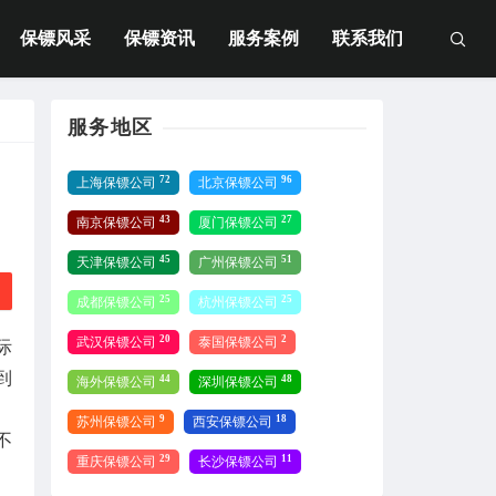
保镖风采
保镖资讯
服务案例
联系我们
服务地区
72
96
上海保镖公司
北京保镖公司
43
27
南京保镖公司
厦门保镖公司
45
51
天津保镖公司
广州保镖公司
25
25
成都保镖公司
杭州保镖公司
20
2
武汉保镖公司
泰国保镖公司
际
到
44
48
海外保镖公司
深圳保镖公司
9
18
苏州保镖公司
西安保镖公司
不
29
11
重庆保镖公司
长沙保镖公司